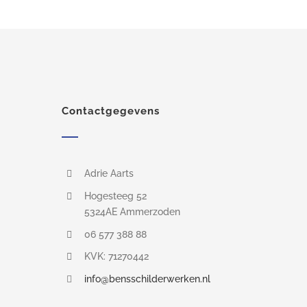
Larger
Image
Contactgegevens
Adrie Aarts
Hogesteeg 52
5324AE Ammerzoden
06 577 388 88
KVK: 71270442
info@bensschilderwerken.nl