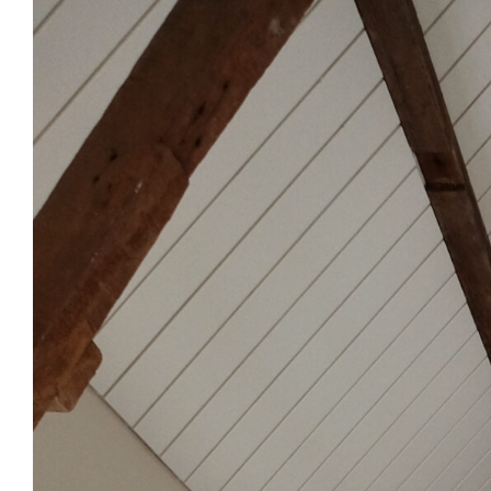
View
Larger
Image