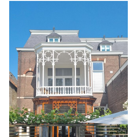
View
Larger
Image