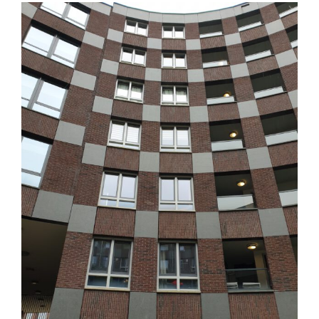
View
Larger
Image