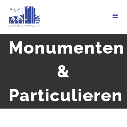
Ga
naar
inhoud
Monumenten
&
Particulieren